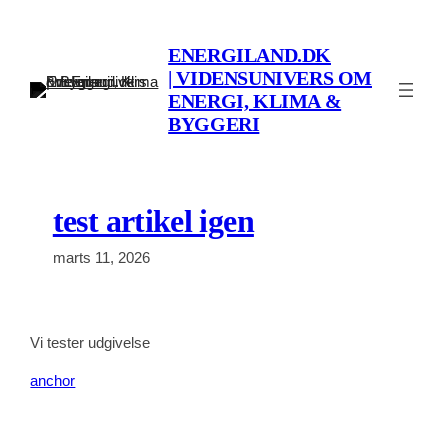
Spring
til
ENERGILAND.DK
indhold
| VIDENSUNIVERS OM
ENERGI, KLIMA &
BYGGERI
test artikel igen
marts 11, 2026
Vi tester udgivelse
anchor